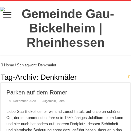
Home
/
Schlagwort:
Denkmäler
Tag-Archiv:
Denkmäler
Parken auf dem Römer
9. Dezember 2020
Allgemein
,
Lokal
Liebe Gau-Bickelheimer, wir sind zurecht stolz auf unseren schönen
Ort, der im kommenden Jahr sein 1250-jähriges Jubiläum feiern kann
und hier auch besonders auf unseren Dorfplatz, dessen Schönheit
und historische Bedeutung sogar dazu geführt haben, dass er in das