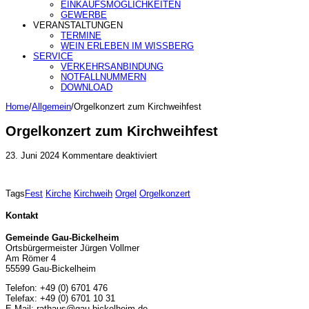
EINKAUFSMÖGLICHKEITEN
GEWERBE
VERANSTALTUNGEN
TERMINE
WEIN ERLEBEN IM WISSBERG
SERVICE
VERKEHRSANBINDUNG
NOTFALLNUMMERN
DOWNLOAD
Home
/
Allgemein
/
Orgelkonzert zum Kirchweihfest
Orgelkonzert zum Kirchweihfest
für
23. Juni 2024
Kommentare deaktiviert
Orgelkonzert
zum
Kirchweihfest
Tags
Fest
Kirche
Kirchweih
Orgel
Orgelkonzert
Kontakt
Gemeinde Gau-Bickelheim
Ortsbürgermeister Jürgen Vollmer
Am Römer 4
55599 Gau-Bickelheim
Telefon: +49 (0) 6701 476
Telefax: +49 (0) 6701 10 31
E-Mail: rathaus@gau-bickelheim.de