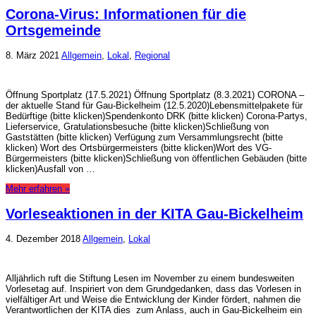
Corona-Virus: Informationen für die
Ortsgemeinde
8. März 2021
Allgemein
,
Lokal
,
Regional
Öffnung Sportplatz (17.5.2021) Öffnung Sportplatz (8.3.2021) CORONA –
der aktuelle Stand für Gau-Bickelheim (12.5.2020)Lebensmittelpakete für
Bedürftige (bitte klicken)Spendenkonto DRK (bitte klicken) Corona-Partys,
Lieferservice, Gratulationsbesuche (bitte klicken)Schließung von
Gaststätten (bitte klicken) Verfügung zum Versammlungsrecht (bitte
klicken) Wort des Ortsbürgermeisters (bitte klicken)Wort des VG-
Bürgermeisters (bitte klicken)Schließung von öffentlichen Gebäuden (bitte
klicken)Ausfall von …
Mehr erfahren »
Vorleseaktionen in der KITA Gau-Bickelheim
4. Dezember 2018
Allgemein
,
Lokal
Alljährlich ruft die Stiftung Lesen im November zu einem bundesweiten
Vorlesetag auf. Inspiriert von dem Grundgedanken, dass das Vorlesen in
vielfältiger Art und Weise die Entwicklung der Kinder fördert, nahmen die
Verantwortlichen der KITA dies zum Anlass, auch in Gau-Bickelheim ein