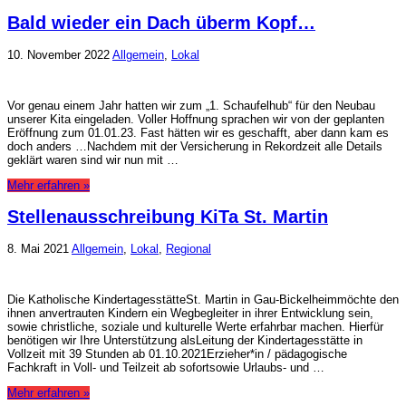
Bald wieder ein Dach überm Kopf…
10. November 2022
Allgemein
,
Lokal
Vor genau einem Jahr hatten wir zum „1. Schaufelhub“ für den Neubau
unserer Kita eingeladen. Voller Hoffnung sprachen wir von der geplanten
Eröffnung zum 01.01.23. Fast hätten wir es geschafft, aber dann kam es
doch anders …Nachdem mit der Versicherung in Rekordzeit alle Details
geklärt waren sind wir nun mit …
Mehr erfahren »
Stellenausschreibung KiTa St. Martin
8. Mai 2021
Allgemein
,
Lokal
,
Regional
Die Katholische KindertagesstätteSt. Martin in Gau-Bickelheimmöchte den
ihnen anvertrauten Kindern ein Wegbegleiter in ihrer Entwicklung sein,
sowie christliche, soziale und kulturelle Werte erfahrbar machen. Hierfür
benötigen wir Ihre Unterstützung alsLeitung der Kindertagesstätte in
Vollzeit mit 39 Stunden ab 01.10.2021Erzieher*in / pädagogische
Fachkraft in Voll- und Teilzeit ab sofortsowie Urlaubs- und …
Mehr erfahren »