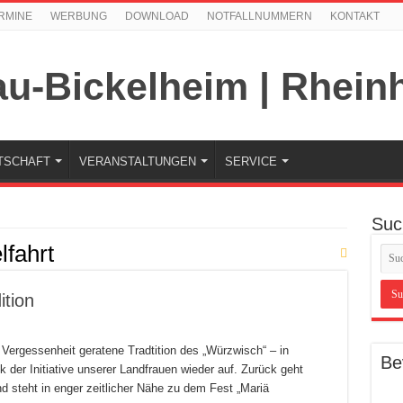
RMINE
WERBUNG
DOWNLOAD
NOTFALLNUMMERN
KONTAKT
TSCHAFT
VERANSTALTUNGEN
SERVICE
Suc
fahrt
ition
n Vergessenheit geratene Tradtition des „Würzwisch“ – in
Be
der Initiative unserer Landfrauen wieder auf. Zurück geht
d steht in enger zeitlicher Nähe zu dem Fest „Mariä