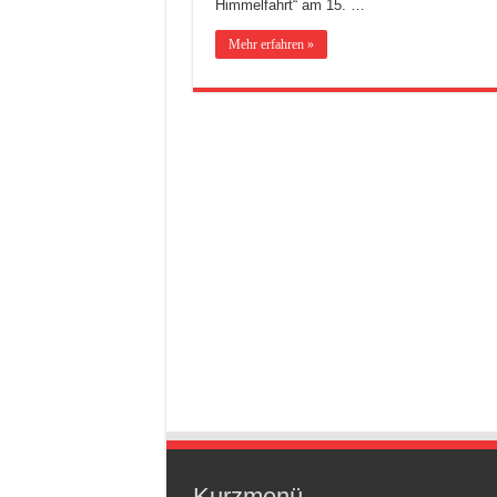
Himmelfahrt“ am 15. …
Mehr erfahren »
Kurzmenü