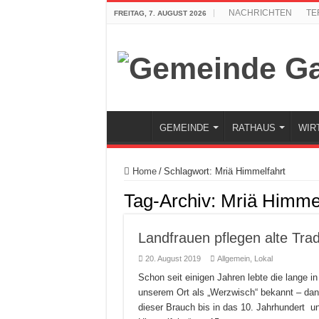
NACHRICHTEN
TE
FREITAG, 7. AUGUST 2026
GEMEINDE
RATHAUS
WIR
Home
/
Schlagwort:
Mriä Himmelfahrt
Tag-Archiv:
Mriä Himmel
Landfrauen pflegen alte Trad
20. August 2019
Allgemein
,
Lokal
Schon seit einigen Jahren lebte die lange i
unserem Ort als „Werzwisch“ bekannt – dank 
dieser Brauch bis in das 10. Jahrhundert un