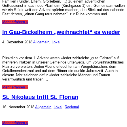
Familien (Kinder, Eltern, Großeltern, …) zu einem adventlichen
Gottesdienst in das neue Pfarrheim (Kirchgasse 1) ein. Gemeinsam wollen
wir ein Stück weit den Advent spürbar machen, den Blick auf das nahende
Fest richten, „einen Gang raus nehmen“, zur Ruhe kommen und …
Mehr erfahren »
In Gau-Bickelheim „weihnachtet“ es wieder
4. Dezember 2018
Allgemein
,
Lokal
Pünktlich vor dem 1. Advent waren wieder zahlreiche „gute Geister“ auf
mehreren Plätzen in unserer Gemeinde unterwegs, um vorweihnachtliches
Flair zu verbreiten. Jeden Abend erleuchten am Wiegehäuschen, dem
Gefallenendenkmal und auf dem Römer die dunkle Jahreszeit. Auch in
diesem Jahr zeichnen dafür wieder zahlreiche Männer und Frauen
verantwortlich und tragen …
Mehr erfahren »
St. Nikolaus trifft St. Florian
16. November 2018
Allgemein
,
Lokal
,
Regional
Mehr erfahren »