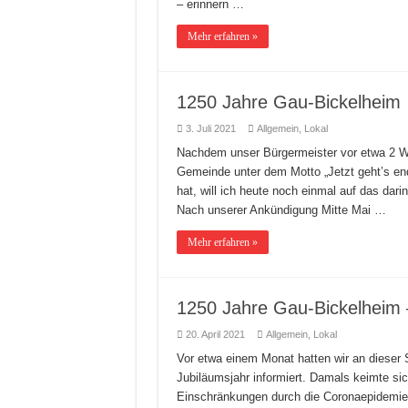
– erinnern …
Mehr erfahren »
1250 Jahre Gau-Bickelheim
3. Juli 2021
Allgemein
,
Lokal
Nachdem unser Bürgermeister vor etwa 2 W
Gemeinde unter dem Motto „Jetzt geht’s end
hat, will ich heute noch einmal auf das da
Nach unserer Ankündigung Mitte Mai …
Mehr erfahren »
1250 Jahre Gau-Bickelheim 
20. April 2021
Allgemein
,
Lokal
Vor etwa einem Monat hatten wir an dieser S
Jubiläumsjahr informiert. Damals keimte sic
Einschränkungen durch die Coronaepidemie 