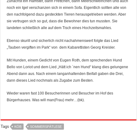
Zunächst ein Hamster, dann Frettchen, dann Meerschweinchen und auch
noch ein Igel verschanzen sich in einem Sofa. Eigentlich sollten alle von
den nachfolgend dazu gesteckten Tieren herausgetrieben werden. Aber
sie vertrugen sich so gut, dass die Bewohner dies tun mussten. Sie
landeten schließlich alle auf dem Tisch eines Hochzeitsmahles.
Ebenso skurill und sicherlich nicht nachahmenswert folgte das Lied
„Tauben vergiften im Park“ von dem Kabarettisten Georg Kreisler.
Mit Hunden, einem Gedicht von Eugen Roth, dem sprechenden Hund
Bello von Loriot und dem Lied „Hätt ich `nen Hund“ klang dies gelungene
Abend dann aus. Nach einem langanhaltenden Beifall gaben die Drei,
dann dieses Lied nochmals als Zugabe zum Besten.
Wieder waren fast 100 Besucherinnen und Besucher im Hof des
Bürgerhauses. Was will man(Frau) mehr…(bk).
Tags
KÖB
SOMMERSPÄTLESE