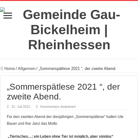
Home
/
Allgemein
/
„Sommerspätlese 2021 “, der zweite Abend.
„Sommerspätlese 2021 “, der
zweite Abend.
für
31. Juli 2021
Kommentare deaktiviert
„Sommerspätlese
2021
Für den zweiten Abend der diesjährigen „Sommerspätlese“ hatten Ute
“,
der
Bauer und Ilse Janz das Motto
zweite
Abend.
„Tierisches…; ein Leben ohne Tier ist möglich, aber sinnlos“