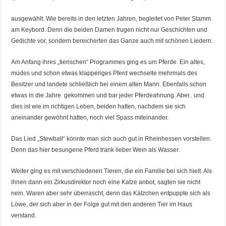
ausgewählt. Wie bereits in den letzten Jahren, begleitet von Peter Stamm
am Keybord. Denn die beiden Damen trugen nicht nur Geschichten und
Gedichte vor, sondern bereicherten das Ganze auch mit schönen Liedern.
Am Anfang ihres „tierischen“ Programmes ging es um Pferde. Ein altes,
müdes und schon etwas klapperiges Pferd wechselte mehrmals des
Besitzer und landete schließlich bei einem alten Mann. Ebenfalls schon
etwas in die Jahre gekommen und bar jeder Pferdeahnung. Aber.. und
dies ist wie im richtigen Leben, beiden hatten, nachdem sie sich
aneinander gewöhnt hatten, noch viel Spass miteinander.
Das Lied „Stewball“ könnte man sich auch gut in Rheinhessen vorstellen.
Denn das hier besungene Pferd trank lieber Wein als Wasser.
Weiter ging es mit verschiedenen Tieren, die ein Familie bei sich hielt. Als
ihnen dann ein Zirkusdirektor noch eine Katze anbot, sagten sie nicht
nein. Waren aber sehr überrascht, denn das Kätzchen entpuppte sich als
Löwe, der sich aber in der Folge gut mit den anderen Tier im Haus
verstand.