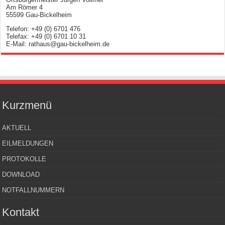
Am Römer 4
55599 Gau-Bickelheim
Telefon: +49 (0) 6701 476
Telefax: +49 (0) 6701 10 31
E-Mail: rathaus@gau-bickelheim.de
Kurzmenü
AKTUELL
EILMELDUNGEN
PROTOKOLLE
DOWNLOAD
NOTFALLNUMMERN
Kontakt