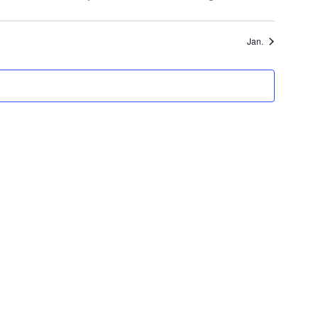
altungen
Veranstaltungen
Veranstaltungen
Jan.