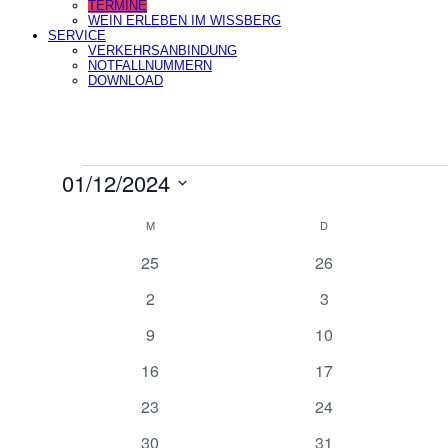
TERMINE
WEIN ERLEBEN IM WISSBERG
SERVICE
VERKEHRSANBINDUNG
NOTFALLNUMMERN
DOWNLOAD
Veranstaltungen
01/12/2024
Datum
wählen.
Kalender
M
MONTAG
D
DIENSTAG
von
0
0
25
26
Veranstaltungen
Veranstaltungen
Veranstaltungen
0
0
2
3
Veranstaltungen
Veranstaltungen
0
0
9
10
Veranstaltungen
Veranstaltungen
0
0
16
17
Veranstaltungen
Veranstaltungen
0
0
23
24
Veranstaltungen
Veranstaltungen
0
0
30
31