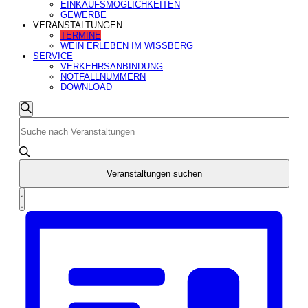
EINKAUFSMÖGLICHKEITEN
GEWERBE
VERANSTALTUNGEN
TERMINE
WEIN ERLEBEN IM WISSBERG
SERVICE
VERKEHRSANBINDUNG
NOTFALLNUMMERN
DOWNLOAD
Veranstaltungen
Veranstaltungen
Suche
Suche
Bitte
Schlüsselwort
und
eingeben.
Suche
Ansichten,
nach
Navigation
Veranstaltungen
Veranstaltungen suchen
Schlüsselwort.
Veranstaltung
Ansichten-
Liste
Navigation