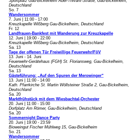
Sportplatz Gau-Bickelheim
Abel-Thivant-Straße, Gau-Bickelheim,
Deutschland
So.
7
Wandersommer
7. Juni | 11:00
-
17:00
Kreuzkapelle Wißberg
Gau-Bickelheim, Deutschland
Fr.
12
Landfrauen-Bankfest mit Wanderung zur Kreuzkapelle
12. Juni | 19:00
-
22:00
Kreuzkapelle Wißberg
Gau-Bickelheim, Deutschland
Sa.
13
Tage der offenen Tür Freiwillige Feuerwehr/FöV
13. Juni
-
14. Juni
Feuerwehr-Gerätehaus (FGH)
St. Floriansweg, Gau-Bickelheim,
Deutschland
Sa.
13
Gästeführung: „Auf den Spuren der Merowinger“
13. Juni | 11:00
-
14:00
Kath. Pfarrkirche St. Martin
Wöllsteiner Straße 2, Gau-Bickelheim,
Deutschland
Sa.
20
Marktfrühstück mit dem Wiesbachtal-Orchester
20. Juni | 11:00
-
15:00
Dorfplatz
Am Römer, Gau-Bickelheim, Deutschland
Sa.
20
Sommernight Dance Party
20. Juni | 19:00
-
23:59
Bioweingut Fischer
Mühlweg 15, Gau-Bickelheim
So.
21
Wandersommer