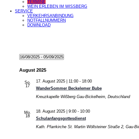
TERMINE
WEIN ERLEBEN IM WISSBERG
SERVICE
VERKEHRSANBINDUNG
NOTFALLNUMMERN
DOWNLOAD
Veranstaltungen
16/08/2025
 - 
05/09/2025
Datum
wählen.
August 2025
17. August 2025 | 11:00
-
18:00
So.
17
WanderSommer Beckelemer Bube
Kreuzkapelle Wißberg
Gau-Bickelheim, Deutschland
18. August 2025 | 9:00
-
10:00
Mo.
18
Schulanfangsgottesdienst
Kath. Pfarrkirche St. Martin
Wöllsteiner Straße 2, Gau-B