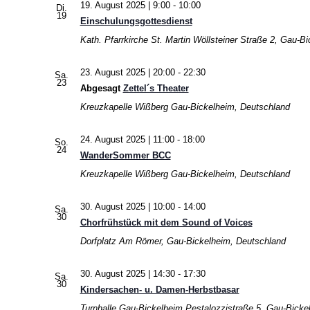
19. August 2025 | 9:00
-
10:00
Di.
19
Einschulungsgottesdienst
Kath. Pfarrkirche St. Martin
Wöllsteiner Straße 2, Gau-B
23. August 2025 | 20:00
-
22:30
Sa.
23
Abgesagt
Zettel´s Theater
Kreuzkapelle Wißberg
Gau-Bickelheim, Deutschland
24. August 2025 | 11:00
-
18:00
So.
24
WanderSommer BCC
Kreuzkapelle Wißberg
Gau-Bickelheim, Deutschland
30. August 2025 | 10:00
-
14:00
Sa.
30
Chorfrühstück mit dem Sound of Voices
Dorfplatz
Am Römer, Gau-Bickelheim, Deutschland
30. August 2025 | 14:30
-
17:30
Sa.
30
Kindersachen- u. Damen-Herbstbasar
Turnhalle Gau-Bickelheim
Pestalozzistraße 5, Gau-Bicke