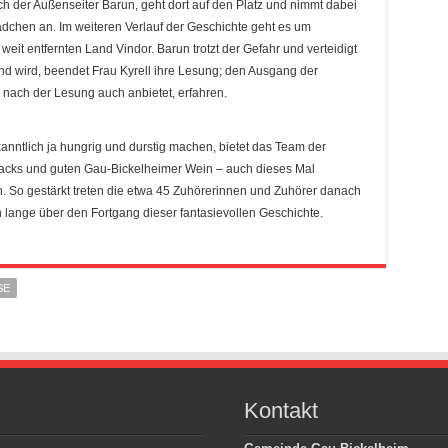
ch der Außenseiter Barun, geht dort auf den Platz und nimmt dabei
chen an. Im weiteren Verlauf der Geschichte geht es um
it entfernten Land Vindor. Barun trotzt der Gefahr und verteidigt
end wird, beendet Frau Kyrell ihre Lesung; den Ausgang der
 nach der Lesung auch anbietet, erfahren.
tlich ja hungrig und durstig machen, bietet das Team der
nacks und guten Gau-Bickelheimer Wein – auch dieses Mal
 So gestärkt treten die etwa 45 Zuhörerinnen und Zuhörer danach
 lange über den Fortgang dieser fantasievollen Geschichte.
SE
Kontakt