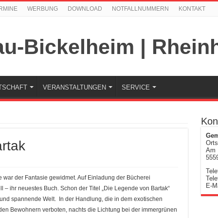
RMINE
WERBUNG
DOWNLOAD
NOTFALLNUMMERN
KONTAKT
TSCHAFT
VERANSTALTUNGEN
SERVICE
Kon
Gem
rtak
Orts
Am 
555
Tele
de
 war der Fantasie gewidmet. Auf Einladung der Bücherei
Tele
k
E-Ma
ell – ihr neuestes Buch. Schon der Titel „Die Legende von Bartak“
und spannende Welt. In der Handlung, die in dem exotischen
h den Bewohnern verboten, nachts die Lichtung bei der immergrünen