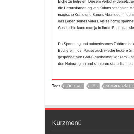
Eiche zu betreten. Diesem Verbot widersetzt si
die Herausforderung von Kotans schönsten Mäd
magische Kräfte und Baruns Abenteuer in dem we
das Leben seines Vaters. Als es richtig spann
Geschichte kann man ja in ihrem Buch, das sie
Da Spannung und aufmerksames Zuhören bekann
Bücherei in der Pause auch wieder leckere S
gespendet von Gau-Bickelheimer Winzern – an.
den Heimweg an und sinnieren sicherlich noch
Tags
BÜCHEREI
KÖB
SOMMERSPÄTLE
Kurzmenü