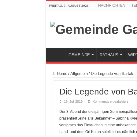
NACHRICHTEN
TE
FREITAG, 7. AUGUST 2026
GEMEINDE
RATHAUS
WIR
Home
/
Allgemein
/
Die Legende von Bartak
Die Legende von Ba
für
16. Juli 2019
Kommentare deaktiviert
Die
Legen
Der 3. Abend der diesjährigen Sommerspätlese
von
Barta
präsentiert „eine alte Bekannte“ – Sabrina Kyr
versprach das Eintauchen in eine unbekannte 
Land und dem Ort Kotan spielt, ist es nämlic