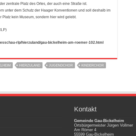
r zentrale Platz des Ortes, der auch eine Straße ist.
ern unter dem Schutz der Haager Konventionen und soll deshalb im
er Platz kein Museum, sondern hier wird gelebt.
RLP)
desschau-rlp/hierzuland/gau-bickelheim-am-roemer-102.html
ELHEIM
HIERZULAND
JUGENDCHOR
KINDERCHOR
Kontakt
Gemeinde Gau-Bickelheim
Ortsbürgermeister Jürgen Vollmer
Am Römer 4
55599 Gau-Bickelheim