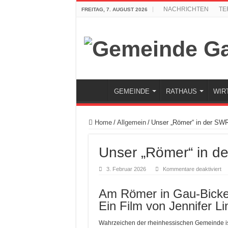
NACHRICHTEN
TE
FREITAG, 7. AUGUST 2026
GEMEINDE
RATHAUS
WIR
Home
/
Allgemein
/
Unser „Römer“ in der S
Unser „Römer“ in 
für
3. Februar 2026
Kommentare deaktiviert
Un
„R
in
Am Römer in Gau-Bicke
de
SW
Ein Film von Jennifer L
La
RL
Wahrzeichen der rheinhessischen Gemeinde ist