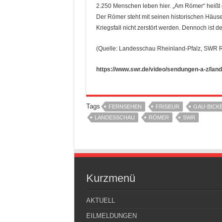
2.250 Menschen leben hier. „Am Römer“ heißt de
Der Römer steht mit seinen historischen Häus
Kriegsfall nicht zerstört werden. Dennoch ist d
(Quelle: Landesschau Rheinland-Pfalz, SWR 
https://www.swr.de/video/sendungen-a-z/lan
Tags
FERNSEHEN
FRISEUR
GAU-BICK
LANDESSCHAU
RÖMER
SWR
Kurzmenü
AKTUELL
EILMELDUNGEN