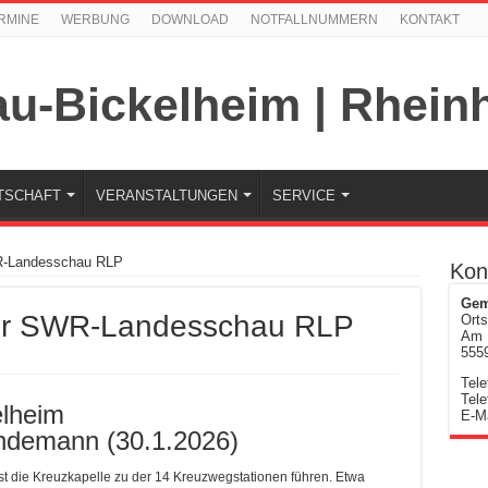
RMINE
WERBUNG
DOWNLOAD
NOTFALLNUMMERN
KONTAKT
TSCHAFT
VERANSTALTUNGEN
SERVICE
WR-Landesschau RLP
Kon
Gem
der SWR-Landesschau RLP
Orts
Am 
555
ser
Tele
ömer“
Tele
lheim
r
E-Ma
R-
indemann (30.1.2026)
ndesschau
P
 die Kreuzkapelle zu der 14 Kreuzwegstationen führen. Etwa