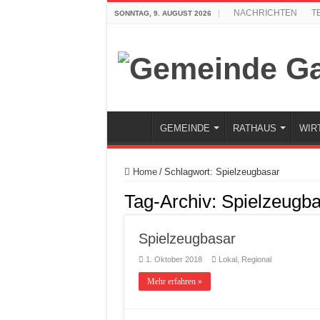
NACHRICHTEN
T
SONNTAG, 9. AUGUST 2026
GEMEINDE
RATHAUS
WIR
Home
/
Schlagwort:
Spielzeugbasar
Tag-Archiv:
Spielzeugba
Spielzeugbasar
1. Oktober 2018
Lokal
,
Regional
Mehr erfahren »