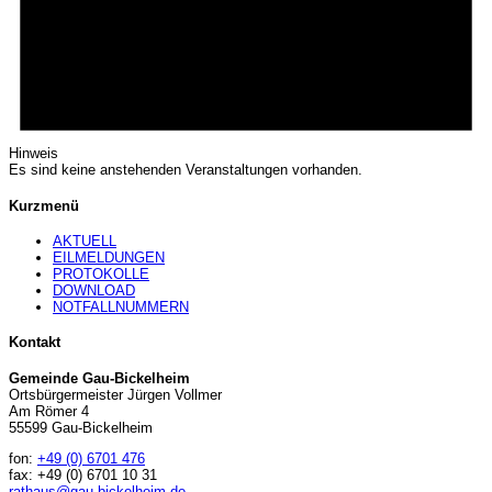
Hinweis
Es sind keine anstehenden Veranstaltungen vorhanden.
Kurzmenü
AKTUELL
EILMELDUNGEN
PROTOKOLLE
DOWNLOAD
NOTFALLNUMMERN
Kontakt
Gemeinde Gau-Bickelheim
Ortsbürgermeister Jürgen Vollmer
Am Römer 4
55599 Gau-Bickelheim
fon:
+49 (0) 6701 476
fax: +49 (0) 6701 10 31
rathaus@gau-bickelheim.de