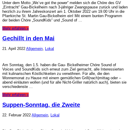
Unter dem Motto „We´ve got the power“ melden sich die Chöre des GV
„Eintracht“ Gau-Bickelheim nach 3-jähriger Zwangspause zurück und laden
herzlich zu ihrem Jahreskonzert am 1. Oktober 2022 um 19.00 Uhr in die
Pfarrkirche St. Martin Gau-Bickelheim ein! Mit einem bunten Programm
der beiden Chöre „SoundKids“ und „Sound of …
Mehr erfahren »
Gechillt in den Mai
21. April 2022
Allgemein
,
Lokal
Am Sonntag, den 1.5. haben die Gau- Bickelheimer Chöre Sound of
Voices und SoundKids sich erneut zum Ziel gemacht, alle Interessierten
mit kulinarischen Köstlichkeiten zu verwöhnen. Für alle, die den
Wonnemonat zu Hause mit einem gemütlichen Grill(nach)mittag oder –
abend einläuten wollen (und für alle Nicht-Griller natürlich auch), bieten sie
verschiedenste …
Mehr erfahren »
Suppen-Sonntag, die Zweite
22. Februar 2022
Allgemein
,
Lokal