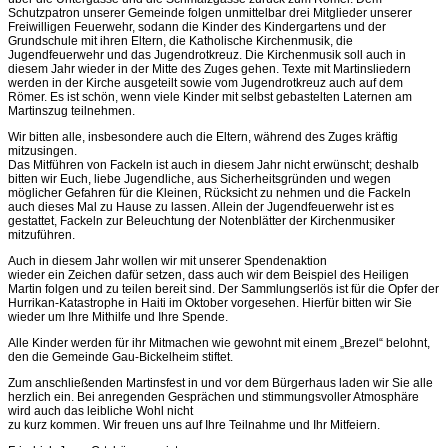
Schutzpatron unserer Gemeinde folgen unmittelbar drei Mitglieder unserer
Freiwilligen Feuerwehr, sodann die Kinder des Kindergartens und der
Grundschule mit ihren Eltern, die Katholische Kirchenmusik, die
Jugendfeuerwehr und das Jugendrotkreuz. Die Kirchenmusik soll auch in
diesem Jahr wieder in der Mitte des Zuges gehen. Texte mit Martinsliedern
werden in der Kirche ausgeteilt sowie vom Jugendrotkreuz auch auf dem
Römer. Es ist schön, wenn viele Kinder mit selbst gebastelten Laternen am
Martinszug teilnehmen.
Wir bitten alle, insbesondere auch die Eltern, während des Zuges kräftig
mitzusingen.
Das Mitführen von Fackeln ist auch in diesem Jahr nicht erwünscht; deshalb
bitten wir Euch, liebe Jugendliche, aus Sicherheitsgründen und wegen
möglicher Gefahren für die Kleinen, Rücksicht zu nehmen und die Fackeln
auch dieses Mal zu Hause zu lassen. Allein der Jugendfeuerwehr ist es
gestattet, Fackeln zur Beleuchtung der Notenblätter der Kirchenmusiker
mitzuführen.
Auch in diesem Jahr wollen wir mit unserer Spendenaktion
wieder ein Zeichen dafür setzen, dass auch wir dem Beispiel des Heiligen
Martin folgen und zu teilen bereit sind. Der Sammlungserlös ist für die Opfer der
Hurrikan-Katastrophe in Haiti im Oktober vorgesehen. Hierfür bitten wir Sie
wieder um Ihre Mithilfe und Ihre Spende.
Alle Kinder werden für ihr Mitmachen wie gewohnt mit einem „Brezel“ belohnt,
den die Gemeinde Gau-Bickelheim stiftet.
Zum anschließenden Martinsfest in und vor dem Bürgerhaus laden wir Sie alle
herzlich ein. Bei anregenden Gesprächen und stimmungsvoller Atmosphäre
wird auch das leibliche Wohl nicht
zu kurz kommen. Wir freuen uns auf Ihre Teilnahme und Ihr Mitfeiern.