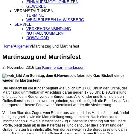
EINKAUFSMÖGLICHKEITEN
GEWERBE
VERANSTALTUNGEN
TERMINE
WEIN ERLEBEN IM WISSBERG
SERVICE
VERKEHRSANBINDUNG
NOTFALLNUMMERN
DOWNLOAD
Home
/
Allgemein
/
Martinszug und Martinsfest
Martinszug und Martinsfest
2. November 2016
Ein Kommentar hinterlassen
Am Sonntag, dem 6.November, feiern die Gau-Bickelheimer
wieder ihr Martinsfest.
Die Andacht für die Kinder beginnt wie üblich um 17.00 Uhr in der Kirche, der
Martinszug unmittelbar im Anschluss daran gegen 17.30 Uhr. Die Aufstellung
erfolgt auf dem Römer vor dem Bürgerhaus. Alle Kinder und Eltern, die den
Gottesdienst besuchen, werden gebeten, schnellstmöglich die Bundesstraße zu
überqueren. Unsere Feuerwehr übernimmt wieder die Absicherung.
Vor dem Start des Zuges vom Römer aus wird dort das Martinsfeuer entzündet
und gesegnet sowie die Mantelteilung vorgenommen. Nach einer kurzen
Informationen zum Ablauf startet der Zug zunächst in Richtung auf die Obere
Pforte, biegt dann ab in die Käfergasse, und geht über die Hofstatt und den
Graben bis zur Bahnhofstraße. Von dort es weiter in die Burggasse und dann
über die Untergasse und die Schmalzgasse zurück zum Römer. Dem