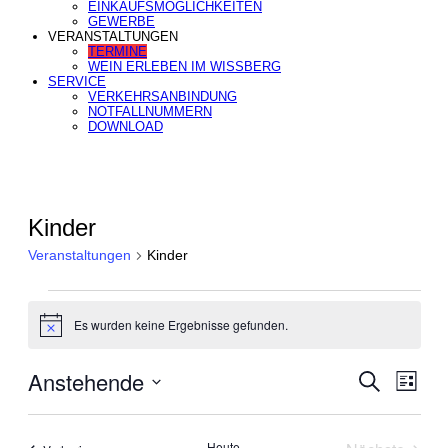
EINKAUFSMÖGLICHKEITEN
GEWERBE
VERANSTALTUNGEN
TERMINE
WEIN ERLEBEN IM WISSBERG
SERVICE
VERKEHRSANBINDUNG
NOTFALLNUMMERN
DOWNLOAD
Kinder
Veranstaltungen
Kinder
Veranstaltungen
Es wurden keine Ergebnisse gefunden.
Hinweis
Anstehende
Veranstal
Verans
Suche
Liste
Ansich
Suche
Datum
Naviga
wählen.
und
Ansichten,
Heute