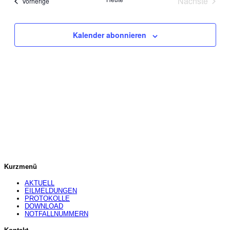
Nächste
Veranstaltungen
Vorherige
Navigation
Veranstal
Kalender abonnieren
Kurzmenü
AKTUELL
EILMELDUNGEN
PROTOKOLLE
DOWNLOAD
NOTFALLNUMMERN