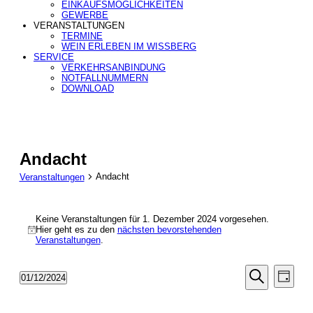
EINKAUFSMÖGLICHKEITEN
GEWERBE
VERANSTALTUNGEN
TERMINE
WEIN ERLEBEN IM WISSBERG
SERVICE
VERKEHRSANBINDUNG
NOTFALLNUMMERN
DOWNLOAD
Andacht
Andacht
Veranstaltungen
Veranstaltungen
Keine Veranstaltungen für 1. Dezember 2024 vorgesehen.
für
Hier geht es zu den
nächsten bevorstehenden
Hinweis
1.
Veranstaltungen
.
Dezember
2024
Veranstal
Veran
01/12/2024
Tag
Ansic
Suche
Datum
Suche
Navig
wählen.
und