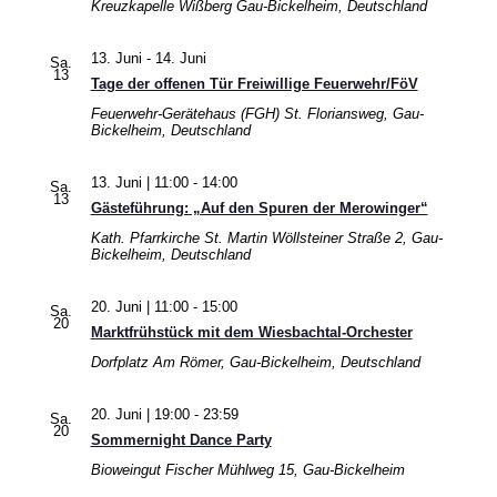
Kreuzkapelle Wißberg
Gau-Bickelheim, Deutschland
13. Juni
-
14. Juni
Sa.
13
Tage der offenen Tür Freiwillige Feuerwehr/FöV
Feuerwehr-Gerätehaus (FGH)
St. Floriansweg, Gau-
Bickelheim, Deutschland
13. Juni | 11:00
-
14:00
Sa.
13
Gästeführung: „Auf den Spuren der Merowinger“
Kath. Pfarrkirche St. Martin
Wöllsteiner Straße 2, Gau-
Bickelheim, Deutschland
20. Juni | 11:00
-
15:00
Sa.
20
Marktfrühstück mit dem Wiesbachtal-Orchester
Dorfplatz
Am Römer, Gau-Bickelheim, Deutschland
20. Juni | 19:00
-
23:59
Sa.
20
Sommernight Dance Party
Bioweingut Fischer
Mühlweg 15, Gau-Bickelheim