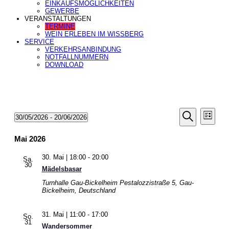
EINKAUFSMÖGLICHKEITEN
GEWERBE
VERANSTALTUNGEN
TERMINE
WEIN ERLEBEN IM WISSBERG
SERVICE
VERKEHRSANBINDUNG
NOTFALLNUMMERN
DOWNLOAD
Veranstal
Veran
Veranstaltungen
30/05/2026
 - 
20/06/2026
Liste
Ansic
Suche
Datum
Suche
Navig
wählen.
und
Mai 2026
Ansichten
30. Mai | 18:00
-
20:00
Navigatio
Sa.
30
Mädelsbasar
Turnhalle Gau-Bickelheim
Pestalozzistraße 5, Gau-
Bickelheim, Deutschland
31. Mai | 11:00
-
17:00
So.
31
Wandersommer