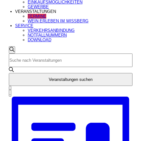
EINKAUFSMÖGLICHKEITEN
GEWERBE
VERANSTALTUNGEN
TERMINE
WEIN ERLEBEN IM WISSBERG
SERVICE
VERKEHRSANBINDUNG
NOTFALLNUMMERN
DOWNLOAD
Veranstaltungen
Veranstaltungen
Suche
Suche
Bitte
Schlüsselwort
und
eingeben.
Suche
Ansichten,
nach
Navigation
Veranstaltungen
Veranstaltungen suchen
Schlüsselwort.
Veranstaltung
Ansichten-
Liste
Navigation