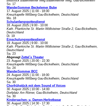
Bildstock Badenheimer Weg
Badenheimer Weg, Gau-Bickelheim
So.
17
WanderSommer Beckelemer Bube
17. August 2025 | 11:00
-
18:00
Kreuzkapelle Wißberg
Gau-Bickelheim, Deutschland
Mo.
18
Schulanfangsgottesdienst
18. August 2025 | 9:00
-
10:00
Kath. Pfarrkirche St. Martin
Wöllsteiner Straße 2, Gau-Bickelheim,
Deutschland
Di.
19
Einschulungsgottesdienst
19. August 2025 | 9:00
-
10:00
Kath. Pfarrkirche St. Martin
Wöllsteiner Straße 2, Gau-Bickelheim,
Deutschland
Sa.
23
Abgesagt
Zettel´s Theater
23. August 2025 | 20:00
-
22:30
Kreuzkapelle Wißberg
Gau-Bickelheim, Deutschland
So.
24
WanderSommer BCC
24. August 2025 | 11:00
-
18:00
Kreuzkapelle Wißberg
Gau-Bickelheim, Deutschland
Sa.
30
Chorfrühstück mit dem Sound of Voices
30. August 2025 | 10:00
-
14:00
Dorfplatz
Am Römer, Gau-Bickelheim, Deutschland
Sa.
30
Kindersachen- u. Damen-Herbstbasar
30. August 2025 | 14:30
-
17:30