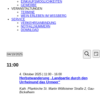
EINKAUFSMÖGLICHKEITEN
GEWERBE
VERANSTALTUNGEN
TERMINE
WEIN ERLEBEN IM WISSBERG
SERVICE
VERKEHRSANBINDUNG
NOTFALLNUMMERN
DOWNLOAD
Veranstal
Veran
Veranstaltungen
04/10/2025
Tag
Ansic
Suche
für
Datum
Suche
Navig
wählen.
und
4.
11:00
Ansichten
Oktober
Navigatio
2025
4. Oktober 2025 | 11:00
-
16:00
Herbstwanderung „Landpartie durch den
Urrheinund das Urmeer“
Kath. Pfarrkirche St. Martin
Wöllsteiner Straße 2, Gau-
Bickelheim