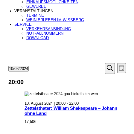
EINKAUFSMÖGLICHKEITEN
GEWERBE
VERANSTALTUNGEN
TERMINE
WEIN ERLEBEN IM WISSBERG
SERVICE
VERKEHRSANBINDUNG
NOTFALLNUMMERN
DOWNLOAD
Veranstal
Veran
Veranstaltungen
10/08/2024
Tag
Ansic
Suche
für
Datum
Suche
Navig
wählen.
und
10.
20:00
Ansichten
August
Navigatio
2024
10. August 2024 | 20:00
-
22:00
Zettelsthater: William Shakespeare – Johann
ohne Land
17,50€