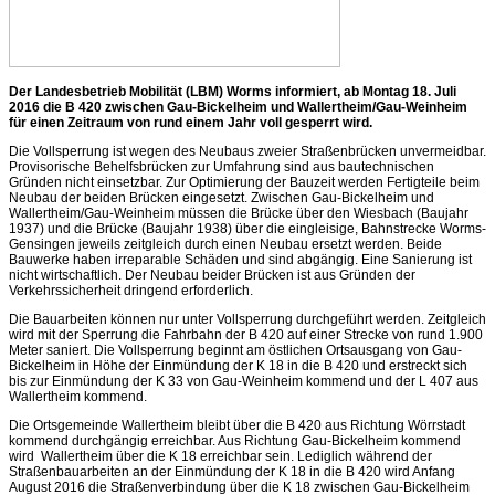
Der Landesbetrieb Mobilität (LBM) Worms informiert, ab Montag 18. Juli
2016 die B 420 zwischen Gau-Bickelheim und Wallertheim/Gau-Weinheim
für einen Zeitraum von rund einem Jahr voll gesperrt wird.
Die Vollsperrung ist wegen des Neubaus zweier Straßenbrücken unvermeidbar.
Provisorische Behelfsbrücken zur Umfahrung sind aus bautechnischen
Gründen nicht einsetzbar. Zur Optimierung der Bauzeit werden Fertigteile beim
Neubau der beiden Brücken eingesetzt. Zwischen Gau-Bickelheim und
Wallertheim/Gau-Weinheim müssen die Brücke über den Wiesbach (Baujahr
1937) und die Brücke (Baujahr 1938) über die eingleisige, Bahnstrecke Worms-
Gensingen jeweils zeitgleich durch einen Neubau ersetzt werden. Beide
Bauwerke haben irreparable Schäden und sind abgängig. Eine Sanierung ist
nicht wirtschaftlich. Der Neubau beider Brücken ist aus Gründen der
Verkehrssicherheit dringend erforderlich.
Die Bauarbeiten können nur unter Vollsperrung durchgeführt werden. Zeitgleich
wird mit der Sperrung die Fahrbahn der B 420 auf einer Strecke von rund 1.900
Meter saniert. Die Vollsperrung beginnt am östlichen Ortsausgang von Gau-
Bickelheim in Höhe der Einmündung der K 18 in die B 420 und erstreckt sich
bis zur Einmündung der K 33 von Gau-Weinheim kommend und der L 407 aus
Wallertheim kommend.
Die Ortsgemeinde Wallertheim bleibt über die B 420 aus Richtung Wörrstadt
kommend durchgängig erreichbar. Aus Richtung Gau-Bickelheim kommend
wird Wallertheim über die K 18 erreichbar sein. Lediglich während der
Straßenbauarbeiten an der Einmündung der K 18 in die B 420 wird Anfang
August 2016 die Straßenverbindung über die K 18 zwischen Gau-Bickelheim