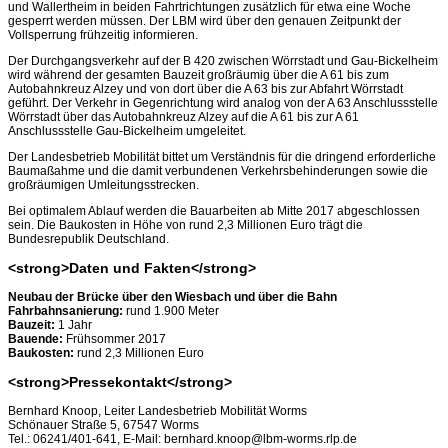
und Wallertheim in beiden Fahrtrichtungen zusätzlich für etwa eine Woche
gesperrt werden müssen. Der LBM wird über den genauen Zeitpunkt der
Vollsperrung frühzeitig informieren.
Der Durchgangsverkehr auf der B 420 zwischen Wörrstadt und Gau-Bickelheim
wird während der gesamten Bauzeit großräumig über die A 61 bis zum
Autobahnkreuz Alzey und von dort über die A 63 bis zur Abfahrt Wörrstadt
geführt. Der Verkehr in Gegenrichtung wird analog von der A 63 Anschlussstelle
Wörrstadt über das Autobahnkreuz Alzey auf die A 61 bis zur A 61
Anschlussstelle Gau-Bickelheim umgeleitet.
Der Landesbetrieb Mobilität bittet um Verständnis für die dringend erforderliche
Baumaßahme und die damit verbundenen Verkehrsbehinderungen sowie die
großräumigen Umleitungsstrecken.
Bei optimalem Ablauf werden die Bauarbeiten ab Mitte 2017 abgeschlossen
sein. Die Baukosten in Höhe von rund 2,3 Millionen Euro trägt die
Bundesrepublik Deutschland.
<strong>Daten und Fakten</strong>
Neubau der Brücke über den Wiesbach und über die Bahn
Fahrbahnsanierung:
rund 1.900 Meter
Bauzeit:
1 Jahr
Bauende:
Frühsommer 2017
Baukosten:
rund 2,3 Millionen Euro
<strong>Pressekontakt</strong>
Bernhard Knoop, Leiter Landesbetrieb Mobilität Worms
Schönauer Straße 5, 67547 Worms
Tel.: 06241/401-641, E-Mail: bernhard.knoop@lbm-worms.rlp.de