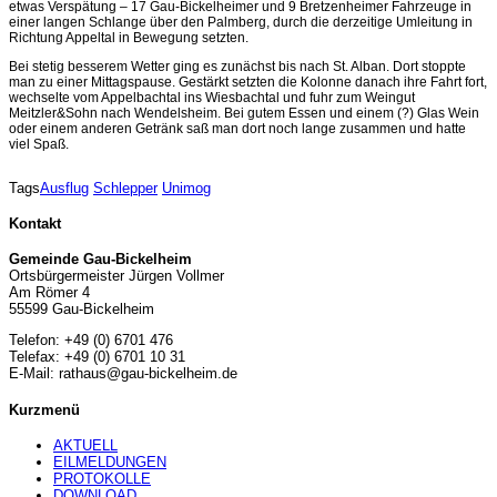
etwas Verspätung – 17 Gau-Bickelheimer und 9 Bretzenheimer Fahrzeuge in
einer langen Schlange über den Palmberg, durch die derzeitige Umleitung in
Richtung Appeltal in Bewegung setzten.
Bei stetig besserem Wetter ging es zunächst bis nach St. Alban. Dort stoppte
man zu einer Mittagspause. Gestärkt setzten die Kolonne danach ihre Fahrt fort,
wechselte vom Appelbachtal ins Wiesbachtal und fuhr zum Weingut
Meitzler&Sohn nach Wendelsheim. Bei gutem Essen und einem (?) Glas Wein
oder einem anderen Getränk saß man dort noch lange zusammen und hatte
viel Spaß.
Tags
Ausflug
Schlepper
Unimog
Kontakt
Gemeinde Gau-Bickelheim
Ortsbürgermeister Jürgen Vollmer
Am Römer 4
55599 Gau-Bickelheim
Telefon: +49 (0) 6701 476
Telefax: +49 (0) 6701 10 31
E-Mail: rathaus@gau-bickelheim.de
Kurzmenü
AKTUELL
EILMELDUNGEN
PROTOKOLLE
DOWNLOAD