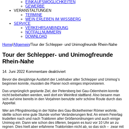
EINKAUFSMÖGLICHKEITEN
GEWERBE
VERANSTALTUNGEN
TERMINE
WEIN ERLEBEN IM WISSBERG
SERVICE
VERKEHRSANBINDUNG
NOTFALLNUMMERN
DOWNLOAD
Home
/
Allgemein
/
Tour der Schlepper- und Unimogfreunde Rhein-Nahe
Tour der Schlepper- und Unimogfreunde
Rhein-Nahe
für
14. Juni 2022
Kommentare deaktiviert
Tour
Bevor die diesjährige Ausfahrt der Liebhaber alter Schlepper und Unimog’s
der
beginnen konnte, mussten die Planer noch einiges improvisieren.
Schlepper-
und
Das ursprünglich geplante Ziel, der Petersberg bei Gau-Odernheim konnte
Unimogfreunde
nicht beibehalten werden, weil dort ein Weinfest stattfand. Also besann man
Rhein-
sich auf eine bereits in den Vorjahren benutzte sehr schöne Route durch das
Nahe
Appeltal.
Wer am Pfingstmontag in der Nähe des Gau-Bickelheimer Römer wohnte,
stellte schon eine gute Stunde vorher Veränderungen fest. An einem Feiertag
trudelten nach und nach Traktoren aller Größenordnungen und auch einige
Unimog ein. Dann wie schon des öfteren, begann es kurz vor 10 Uhr an zu
regnen. Dies hielt aber erfahrene Traktoristen nicht ab, so das sich – zwar mit