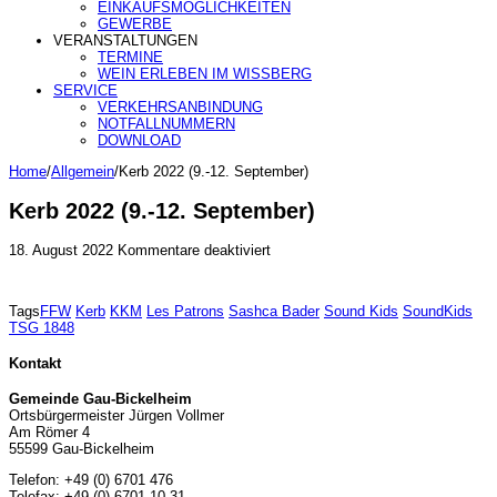
EINKAUFSMÖGLICHKEITEN
GEWERBE
VERANSTALTUNGEN
TERMINE
WEIN ERLEBEN IM WISSBERG
SERVICE
VERKEHRSANBINDUNG
NOTFALLNUMMERN
DOWNLOAD
Home
/
Allgemein
/
Kerb 2022 (9.-12. September)
Kerb 2022 (9.-12. September)
für
18. August 2022
Kommentare deaktiviert
Kerb
2022
(9.-12.
Tags
FFW
Kerb
KKM
Les Patrons
Sashca Bader
Sound Kids
SoundKids
September)
TSG 1848
Kontakt
Gemeinde Gau-Bickelheim
Ortsbürgermeister Jürgen Vollmer
Am Römer 4
55599 Gau-Bickelheim
Telefon: +49 (0) 6701 476
Telefax: +49 (0) 6701 10 31