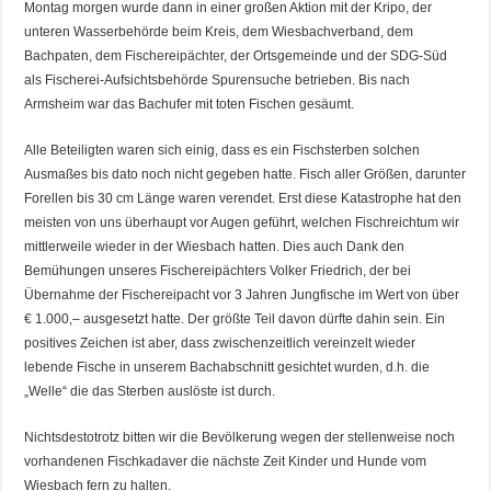
Montag morgen wurde dann in einer großen Aktion mit der Kripo, der
unteren Wasserbehörde beim Kreis, dem Wiesbachverband, dem
Bachpaten, dem Fischereipächter, der Ortsgemeinde und der SDG-Süd
als Fischerei-Aufsichtsbehörde Spurensuche betrieben. Bis nach
Armsheim war das Bachufer mit toten Fischen gesäumt.
Alle Beteiligten waren sich einig, dass es ein Fischsterben solchen
Ausmaßes bis dato noch nicht gegeben hatte. Fisch aller Größen, darunter
Forellen bis 30 cm Länge waren verendet. Erst diese Katastrophe hat den
meisten von uns überhaupt vor Augen geführt, welchen Fischreichtum wir
mittlerweile wieder in der Wiesbach hatten. Dies auch Dank den
Bemühungen unseres Fischereipächters Volker Friedrich, der bei
Übernahme der Fischereipacht vor 3 Jahren Jungfische im Wert von über
€ 1.000,– ausgesetzt hatte. Der größte Teil davon dürfte dahin sein. Ein
positives Zeichen ist aber, dass zwischenzeitlich vereinzelt wieder
lebende Fische in unserem Bachabschnitt gesichtet wurden, d.h. die
„Welle“ die das Sterben auslöste ist durch.
Nichtsdestotrotz bitten wir die Bevölkerung wegen der stellenweise noch
vorhandenen Fischkadaver die nächste Zeit Kinder und Hunde vom
Wiesbach fern zu halten.