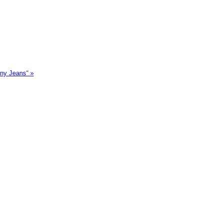
nny Jeans“
»