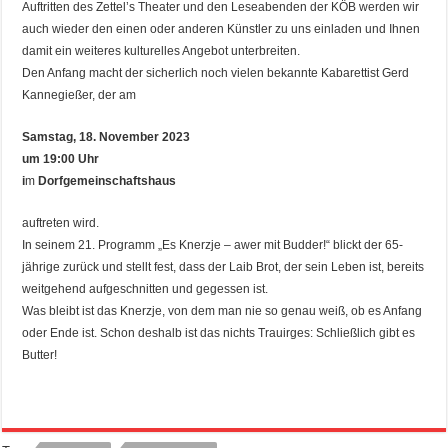
Auftritten des Zettel’s Theater und den Leseabenden der KÖB werden wir
auch wieder den einen oder anderen Künstler zu uns einladen und Ihnen
damit ein weiteres kulturelles Angebot unterbreiten.
Den Anfang macht der sicherlich noch vielen bekannte Kabarettist Gerd
Kannegießer, der am
Samstag, 18. November 2023
um 19:00 Uhr
i
m
Dorfgemeinschaftshaus
auftreten wird.
In seinem 21. Programm „Es Knerzje – awer mit Budder!“ blickt der 65-
jährige zurück und stellt fest, dass der Laib Brot, der sein Leben ist, bereits
weitgehend aufgeschnitten und gegessen ist.
Was bleibt ist das Knerzje, von dem man nie so genau weiß, ob es Anfang
oder Ende ist. Schon deshalb ist das nichts Trauirges: Schließlich gibt es
Butter!