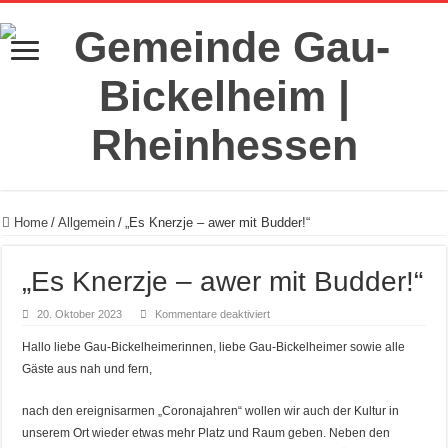
Home
/
Allgemein
/
„Es Knerzje – awer mit Budder!“
„Es Knerzje – awer mit Budder!“
für
20. Oktober 2023
Kommentare deaktiviert
„Es
Knerzje
Hallo liebe Gau-Bickelheimerinnen, liebe Gau-Bickelheimer sowie alle
–
awer
Gäste aus nah und fern,
mit
Budder!“
nach den ereignisarmen „Coronajahren“ wollen wir auch der Kultur in
unserem Ort wieder etwas mehr Platz und Raum geben. Neben den