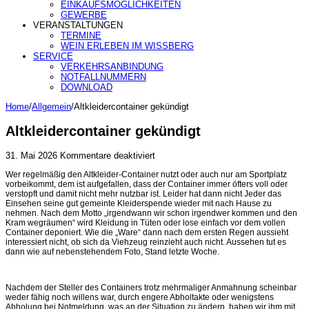
EINKAUFSMÖGLICHKEITEN
GEWERBE
VERANSTALTUNGEN
TERMINE
WEIN ERLEBEN IM WISSBERG
SERVICE
VERKEHRSANBINDUNG
NOTFALLNUMMERN
DOWNLOAD
Home
/
Allgemein
/
Altkleidercontainer gekündigt
Altkleidercontainer gekündigt
für
31. Mai 2026
Kommentare deaktiviert
Altkleidercontainer
Wer regelmäßig den Altkleider-Container nutzt oder auch nur am Sportplatz
gekündigt
vorbeikommt, dem ist aufgefallen, dass der Container immer öfters voll oder
verstopft und damit nicht mehr nutzbar ist. Leider hat dann nicht Jeder das
Einsehen seine gut gemeinte Kleiderspende wieder mit nach Hause zu
nehmen. Nach dem Motto „irgendwann wir schon irgendwer kommen und den
Kram wegräumen“ wird Kleidung in Tüten oder lose einfach vor dem vollen
Container deponiert. Wie die „Ware“ dann nach dem ersten Regen aussieht
interessiert nicht, ob sich da Viehzeug reinzieht auch nicht. Aussehen tut es
dann wie auf nebenstehendem Foto, Stand letzte Woche.
Nachdem der Steller des Containers trotz mehrmaliger Anmahnung scheinbar
weder fähig noch willens war, durch engere Abholtakte oder wenigstens
Abholung bei Notmeldung, was an der Situation zu ändern, haben wir ihm mit