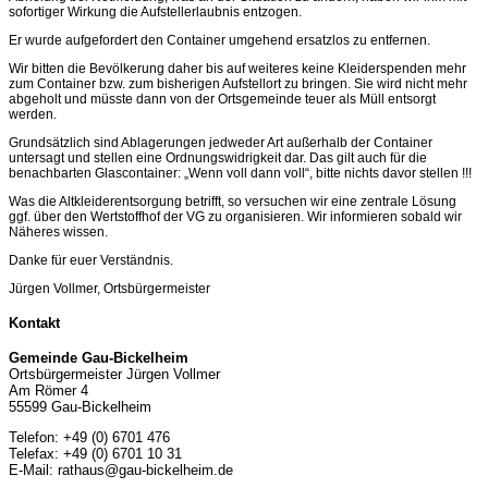
sofortiger Wirkung die Aufstellerlaubnis entzogen.
Er wurde aufgefordert den Container umgehend ersatzlos zu entfernen.
Wir bitten die Bevölkerung daher bis auf weiteres keine Kleiderspenden mehr
zum Container bzw. zum bisherigen Aufstellort zu bringen. Sie wird nicht mehr
abgeholt und müsste dann von der Ortsgemeinde teuer als Müll entsorgt
werden.
Grundsätzlich sind Ablagerungen jedweder Art außerhalb der Container
untersagt und stellen eine Ordnungswidrigkeit dar. Das gilt auch für die
benachbarten Glascontainer: „Wenn voll dann voll“, bitte nichts davor stellen !!!
Was die Altkleiderentsorgung betrifft, so versuchen wir eine zentrale Lösung
ggf. über den Wertstoffhof der VG zu organisieren. Wir informieren sobald wir
Näheres wissen.
Danke für euer Verständnis.
Jürgen Vollmer, Ortsbürgermeister
Kontakt
Gemeinde Gau-Bickelheim
Ortsbürgermeister Jürgen Vollmer
Am Römer 4
55599 Gau-Bickelheim
Telefon: +49 (0) 6701 476
Telefax: +49 (0) 6701 10 31
E-Mail: rathaus@gau-bickelheim.de