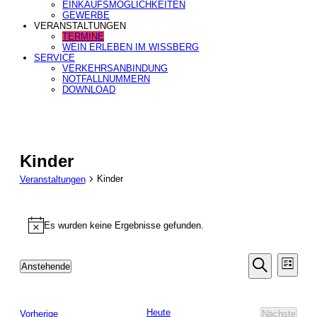
EINKAUFSMÖGLICHKEITEN
GEWERBE
VERANSTALTUNGEN
TERMINE
WEIN ERLEBEN IM WISSBERG
SERVICE
VERKEHRSANBINDUNG
NOTFALLNUMMERN
DOWNLOAD
Kinder
Kinder
Veranstaltungen
Veranstaltungen
Es wurden keine Ergebnisse gefunden.
Hinweis
Veranstal
Veran
Anstehende
Liste
Ansic
Suche
Datum
Suche
Navig
wählen.
und
Ansichten
Heute
Veranstaltungen
Vorherige
Nächste