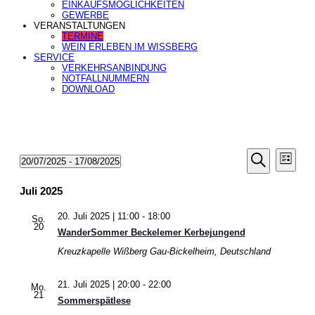
EINKAUFSMÖGLICHKEITEN
GEWERBE
VERANSTALTUNGEN
TERMINE
WEIN ERLEBEN IM WISSBERG
SERVICE
VERKEHRSANBINDUNG
NOTFALLNUMMERN
DOWNLOAD
Veranstal
Veran
Veranstaltungen
20/07/2025
 - 
17/08/2025
Liste
Ansic
Suche
Datum
Suche
Navig
wählen.
und
Juli 2025
Ansichten
20. Juli 2025 | 11:00
-
18:00
Navigatio
So.
20
WanderSommer Beckelemer Kerbejungend
Kreuzkapelle Wißberg
Gau-Bickelheim, Deutschland
21. Juli 2025 | 20:00
-
22:00
Mo.
21
Sommerspätlese